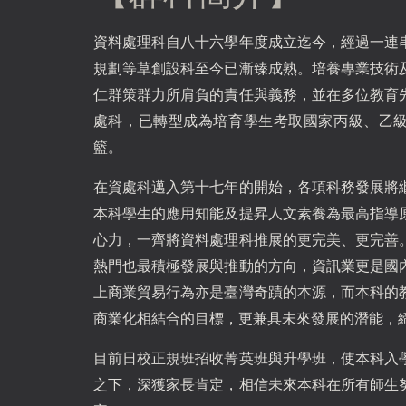
資料處理科自八十六學年度成立迄今，經過一連
規劃等草創設科至今已漸臻成熟。培養專業技術
仁群策群力所肩負的責任與義務，並在多位教育
處科，已轉型成為培育學生考取國家丙級、乙
籃。
在資處科邁入第十七年的開始，各項科務發展將
本科學生的應用知能及提昇人文素養為最高指導
心力，一齊將資料處理科推展的更完美、更完善
熱門也最積極發展與推動的方向，資訊業更是國
上商業貿易行為亦是臺灣奇蹟的本源，而本科的
商業化相結合的目標，更兼具未來發展的潛能，
目前日校正規班招收菁英班與升學班，使本科入
之下，深獲家長肯定，相信未來本科在所有師生