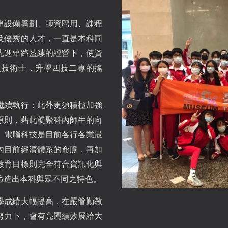
串設備籌劃、師資聘用、課程
及優秀的人才，一直是本科同
先進蓽路藍縷的經營下，使資
級技術士，升學四技二專的搖
繼續執行；此外更須積極加強
原則，藉此凝聚科內師生的向
。電腦科技是目前各行各業最
內目前經濟體系的命脈，再加
教育目標則完全符合資訊化與
締造出本科與眾不同之特色。
學成績大幅提高，在嚴管勤教
努力下，會有亮麗績效展給大