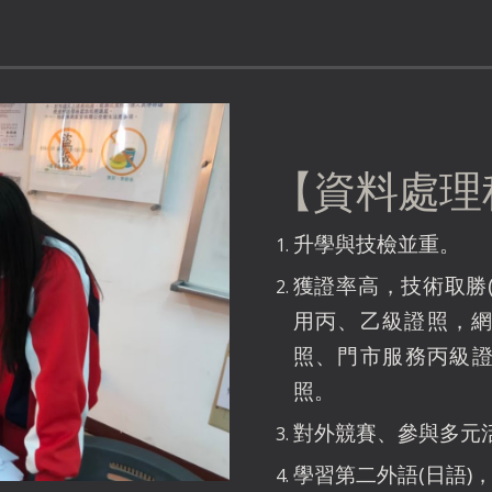
【資料處理
升學與技檢並重。
獲證率高，技術取勝
用丙、乙級證照，
照、門市服務丙級證
照。
對外競賽、參與多元
學習第二外語(日語)