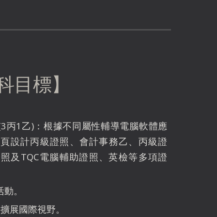
科目標】
(3丙1乙)：根據不同屬性輔導電腦軟體應
網頁設計丙級證照、會計事務乙、丙級證
照及TQC電腦輔助證照、英檢等多項證
活動。
，擴展國際視野。