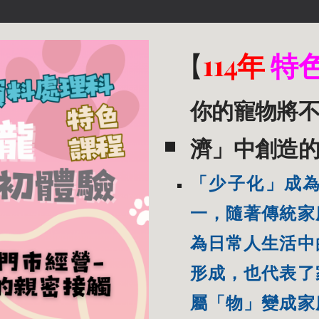
【
114年
特
你的寵物將
濟」中創造
「少子化」成
一，隨著傳統家
為日常人生活中
形成，也代表了
屬「物」變成家