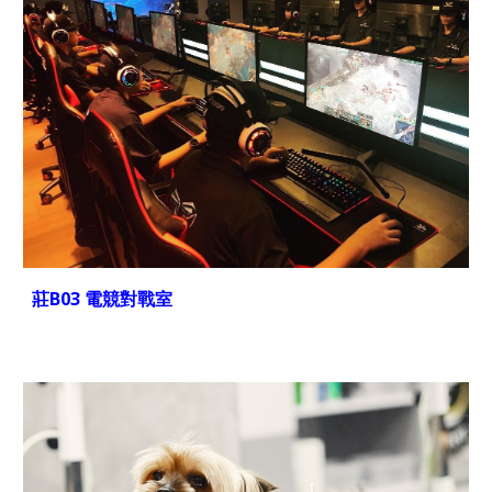
莊B03 電競對戰室