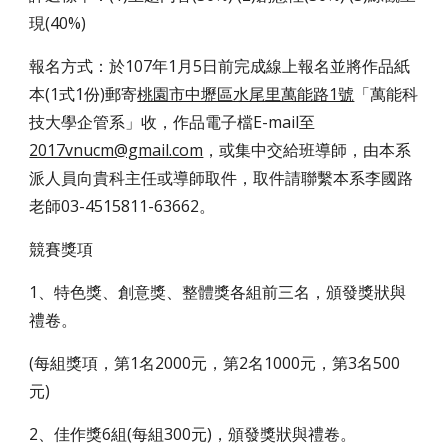
現(40%)
報名方式：於107年1月5日前完成線上報名並將作品紙
本(1式1份)郵寄
桃園市中壢區水尾里萬能路1號
「萬能科
技大學企管系」收，作品電子檔E-mail至
2017vnucm@gmail.com
，或集中交給班導師，由本系
派人員向貴科主任或導師取件，取件請聯繫本系李國路
老師03-4515811-63662。
競賽獎項
1、特色獎、創意獎、整體獎各組前三名，頒發獎狀與
禮卷。
(每組獎項，第1名2000元，第2名1000元，第3名500
元)
2、佳作獎6組(每組300元)，頒發獎狀與禮卷。