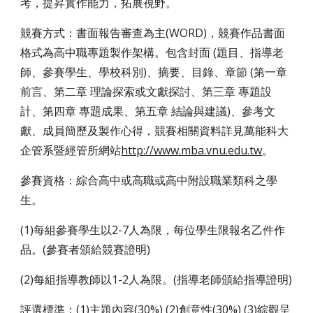
考，提昇實作能力，拓展視野。
競賽方式：書面報告審查為主(WORD)，競賽作品書面
格式為高中職專題製作架構。包含封面 (題目、指導老
師、參賽學生、學校科別)、摘要、目錄、章節 (第一章 
前言、第二章 理論探索或文獻探討、第三章 專題設
計、第四章 專題成果、第五章 結論與建議)、參考文
獻、成員簡歷及製作心得，競賽相關資料詳見萬能科大
企管系暨經管所網站
http://www.mba.vnu.edu.tw
。
參賽資格：綜合高中或高職或高中附設職業類科之學
生。
(1)每組參賽學生以2-7人為限，每位學生限報名乙件作
品。(參賽者頒給競賽證明)
(2)每組指導教師以1-2人為限。(指導老師頒給指導證明)
評選標準：(1)主題內容(30%) (2)創意性(30%) (3)綜觀呈