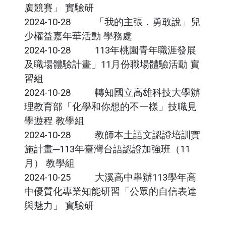
廣競賽」 實驗研
2024-10-28
活動
「我的主張．勇敢說」兒
少權益嘉年華活動 學務處
2024-10-28
就業
113年桃園青年職涯發展
及職場體驗計畫」11月份職場體驗活動 實
習組
2024-10-28
轉知
轉知國立高雄科技大學辦
理教育部「化學和你想的不一樣」技職見
學遊程 教學組
2024-10-28
公告
教師本土語文認證培訓實
施計畫─113年臺灣台語認證加強班（11
月） 教學組
2024-10-25
活動
大溪高中舉辦113學年高
中優質化專業知能研習「公眾的自信表達
與魅力」 實驗研