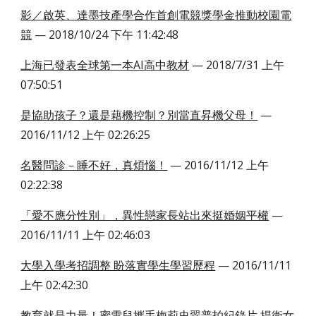
影／啟英、達墨技產學合作首創電競獎學金推動校園電
競
— 2018/10/24 下午 11:42:48
上海已發表全球第一本AI高中教材
— 2018/7/31 上午
07:50:51
是協助孩子？還是藉機控制？別當直昇機父母！
—
2016/11/12 上午 02:26:25
名醫問診－睡不好，真煩惱！
— 2016/11/12 上午
02:22:38
「愛不應分性別」，異性戀家長站出來挺婚姻平權
—
2016/11/11 上午 02:46:03
大學入學考招調整 盼落實學生學習歷程
— 2016/11/11
上午 02:42:30
教育就是力量！蜜雪兒攜手梅莉史翠普拍紀錄片 捍衛女